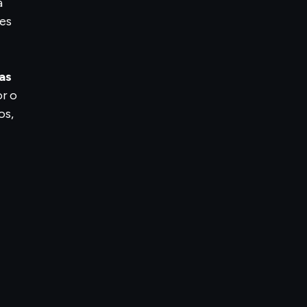
a
tes
as
r o
os,