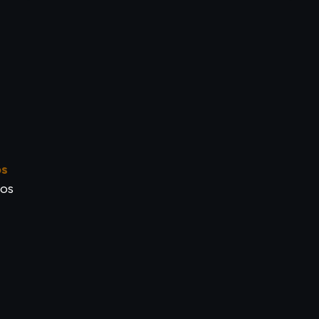
os
tos