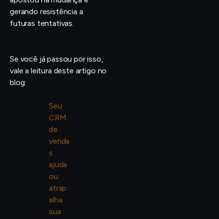
gerando resistência a
futuras tentativas.
Se você já passou por isso,
vale a leitura deste artigo no
blog:
Seu
CRM
de
venda
s
ajuda
ou
atrap
alha
sua