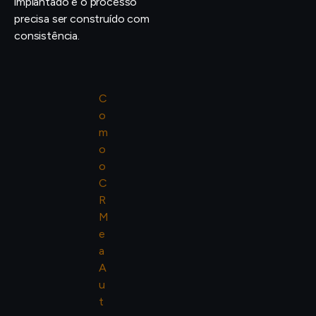
implantado e o processo
precisa ser construído com
consistência.
C
o
m
o
o
C
R
M
e
a
A
u
t