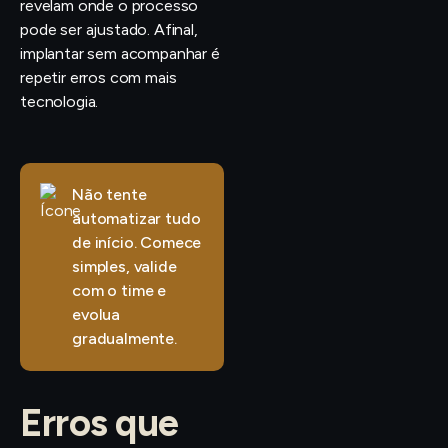
revelam onde o processo
pode ser ajustado. Afinal,
implantar sem acompanhar é
repetir erros com mais
tecnologia.
Não tente
automatizar tudo
de início. Comece
simples, valide
com o time e
evolua
gradualmente.
Erros que