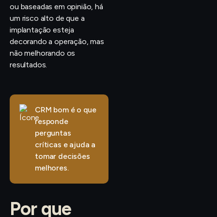
ou baseadas em opinião, há
um risco alto de que a
implantação esteja
decorando a operação, mas
não melhorando os
resultados.
CRM bom é o que
responde
perguntas
críticas e ajuda a
tomar decisões
melhores.
Por que