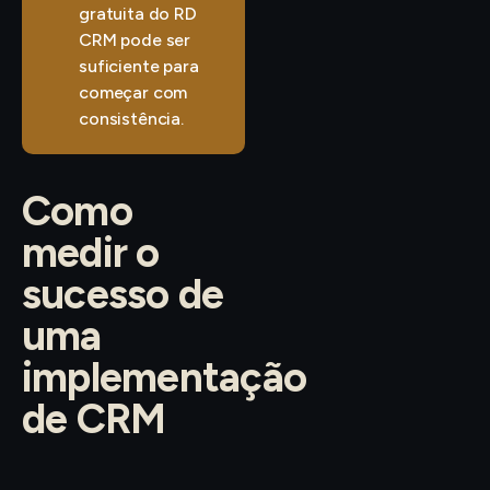
gratuita do RD
CRM pode ser
suficiente para
começar com
consistência.
Como
medir o
sucesso de
uma
implementação
de CRM