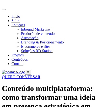
Ir
para
o
Início
conteúdo
Sobre
Soluções
Inbound Marketing
Produção de conteúdo
Automação
Branding & Posicionamento
E-commerce e sites
Soluções RD Station
Projetos
Conteúdos
Contato
X
QUERO CONVERSAR
Conteúdo multiplataforma:
como transformar uma ideia
em presença estratégica em