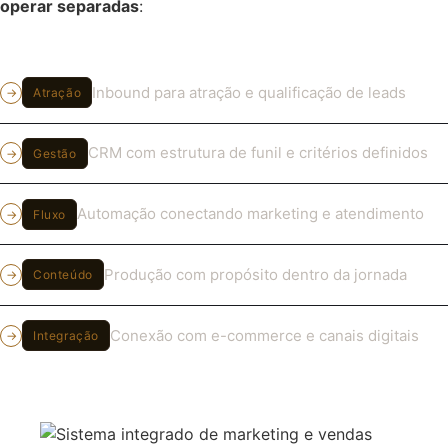
operar separadas
:
Inbound para atração e qualificação de leads
→
Atração
CRM com estrutura de funil e critérios definidos
→
Gestão
Automação conectando marketing e atendimento
→
Fluxo
Produção com propósito dentro da jornada
→
Conteúdo
Conexão com e-commerce e canais digitais
→
Integração