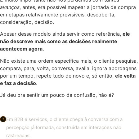
avanços
, antes, era possível mapear a jornada de compra
em etapas relativamente previsíveis: descoberta,
consideração, decisão.
Apesar desse modelo ainda servir como referência,
ele
não descreve mais como as decisões realmente
acontecem agora.
Não existe uma ordem específica mais, o cliente pesquisa,
compara, para, volta, conversa, avalia, ignora abordagens
por um tempo, repete tudo de novo e, só então,
ele volta
e faz a decisão
.
Já deu pra sentir um pouco da confusão, não é?
Em B2B e serviços, o cliente chega à conversa com a
✦
percepção já formada, construída em interações não
rastreadas.