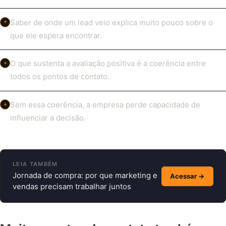
Saber de onde um lead veio explica muito pouco sobre o
✦
que ele espera encontrar.
O que sustenta a avaliação positiva é a coerência entre
✦
todos os pontos de contato.
Sem essa coerência, a empresa perde capacidade de
✦
influenciar a decisão.
LEIA TAMBÉM
Jornada de compra: por que marketing e
Acessar →
vendas precisam trabalhar juntos