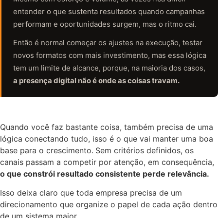
entender o que sustenta resultados quando campanhas
performam e oportunidades surgem, mas o ritmo cai.
Então é normal começar os ajustes na execução, testar
novos formatos com mais investimento, mas essa lógica
tem um limite de alcance, porque, na maioria dos casos,
a presença digital não é onde as coisas travam.
Quando você faz bastante coisa, também precisa de uma
lógica conectando tudo, isso é o que vai manter uma boa
base para o crescimento.
Sem critérios definidos, os
canais passam a competir por atenção, em consequência,
o que constrói resultado consistente perde relevância.
Isso deixa claro que toda empresa precisa de um
direcionamento que organize o papel de cada ação dentro
de um sistema maior.