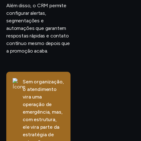
Além disso, o CRM permite
configurar alertas,
segmentações e
automações que garantem
respostas rápidas e contato
contínuo mesmo depois que
a promoção acaba.
Sem organização,
o atendimento
vira uma
operação de
emergência, mas,
com estrutura,
ele vira parte da
estratégia de