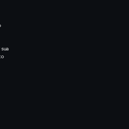
o
 sua
to