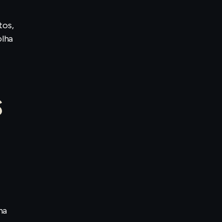
tos,
olha
s
na