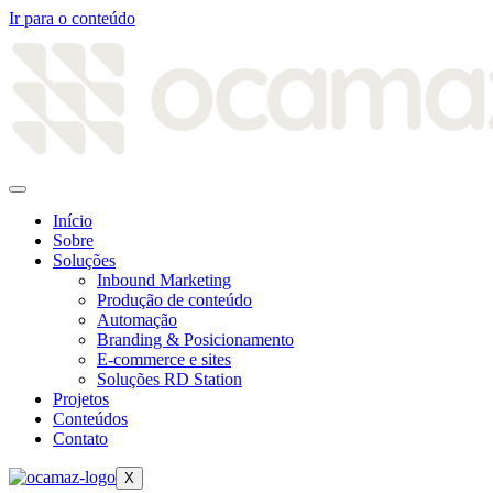
Ir para o conteúdo
Início
Sobre
Soluções
Inbound Marketing
Produção de conteúdo
Automação
Branding & Posicionamento
E-commerce e sites
Soluções RD Station
Projetos
Conteúdos
Contato
X