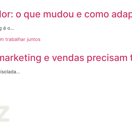
r: o que mudou e como adapt
g é o…
arketing e vendas precisam t
 isolada…