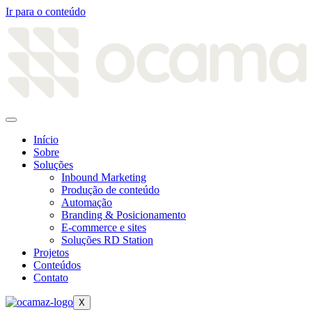
Ir para o conteúdo
Início
Sobre
Soluções
Inbound Marketing
Produção de conteúdo
Automação
Branding & Posicionamento
E-commerce e sites
Soluções RD Station
Projetos
Conteúdos
Contato
X